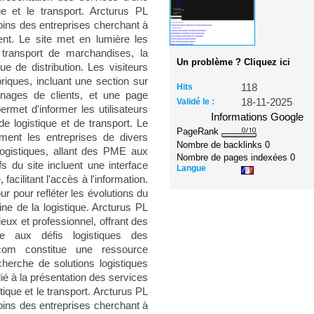
ue et le transport. Arcturus PL
ins des entreprises cherchant à
ent. Le site met en lumière les
e transport de marchandises, la
Un problème ? Cliquez ici
ue de distribution. Les visiteurs
riques, incluant une section sur
Hits
118
gnages de clients, et une page
Validé le :
18-11-2025
ermet d'informer les utilisateurs
Informations Google
e logistique et de transport. Le
PageRank
lement les entreprises de divers
Nombre de backlinks
0
logistiques, allant des PME aux
Nombre de pages indexées
0
fs du site incluent une interface
Langue
, facilitant l'accès à l'information.
ur pour refléter les évolutions du
ne de la logistique. Arcturus PL
eux et professionnel, offrant des
re aux défis logistiques des
.com constitue une ressource
cherche de solutions logistiques
ié à la présentation des services
tique et le transport. Arcturus PL
ins des entreprises cherchant à