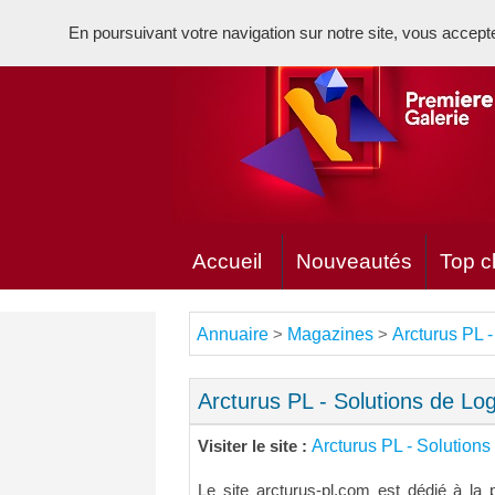
En poursuivant votre navigation sur notre site, vous acceptez 
Accueil
Nouveautés
Top cl
Annuaire
Magazines
Arcturus PL -
>
>
Arcturus PL - Solutions de Log
Arcturus PL - Solutions
Visiter le site :
Le site arcturus-pl.com est dédié à la 