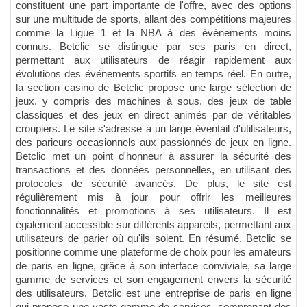
constituent une part importante de l'offre, avec des options
sur une multitude de sports, allant des compétitions majeures
comme la Ligue 1 et la NBA à des événements moins
connus. Betclic se distingue par ses paris en direct,
permettant aux utilisateurs de réagir rapidement aux
évolutions des événements sportifs en temps réel. En outre,
la section casino de Betclic propose une large sélection de
jeux, y compris des machines à sous, des jeux de table
classiques et des jeux en direct animés par de véritables
croupiers. Le site s'adresse à un large éventail d'utilisateurs,
des parieurs occasionnels aux passionnés de jeux en ligne.
Betclic met un point d'honneur à assurer la sécurité des
transactions et des données personnelles, en utilisant des
protocoles de sécurité avancés. De plus, le site est
régulièrement mis à jour pour offrir les meilleures
fonctionnalités et promotions à ses utilisateurs. Il est
également accessible sur différents appareils, permettant aux
utilisateurs de parier où qu'ils soient. En résumé, Betclic se
positionne comme une plateforme de choix pour les amateurs
de paris en ligne, grâce à son interface conviviale, sa large
gamme de services et son engagement envers la sécurité
des utilisateurs. Betclic est une entreprise de paris en ligne