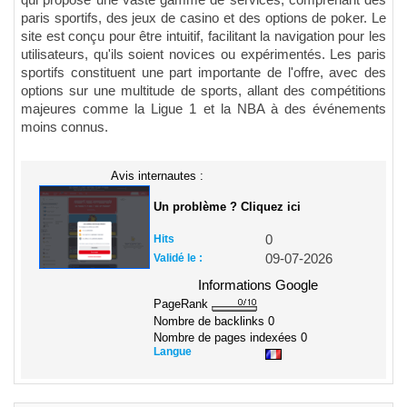
qui propose une vaste gamme de services, comprenant des
paris sportifs, des jeux de casino et des options de poker. Le
site est conçu pour être intuitif, facilitant la navigation pour les
utilisateurs, qu'ils soient novices ou expérimentés. Les paris
sportifs constituent une part importante de l'offre, avec des
options sur une multitude de sports, allant des compétitions
majeures comme la Ligue 1 et la NBA à des événements
moins connus.
Avis internautes :
Un problème ? Cliquez ici
Hits
0
Validé le :
09-07-2026
Informations Google
PageRank
Nombre de backlinks
0
Nombre de pages indexées
0
Langue