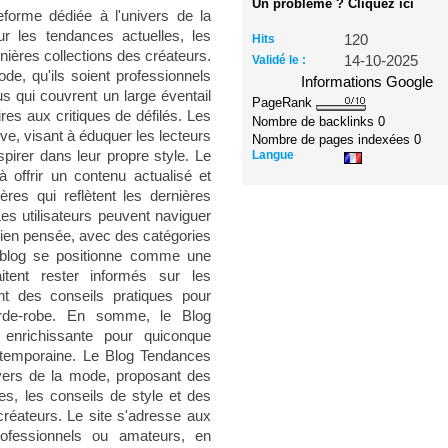
Un problème ? Cliquez ici
forme dédiée à l'univers de la
r les tendances actuelles, les
Hits
120
nières collections des créateurs.
Validé le :
14-10-2025
e, qu'ils soient professionnels
Informations Google
s qui couvrent un large éventail
PageRank
res aux critiques de défilés. Les
Nombre de backlinks
0
ve, visant à éduquer les lecteurs
Nombre de pages indexées
0
Langue
spirer dans leur propre style. Le
 offrir un contenu actualisé et
ères qui reflètent les dernières
s utilisateurs peuvent naviguer
 bien pensée, avec des catégories
e blog se positionne comme une
itent rester informés sur les
nt des conseils pratiques pour
arde-robe. En somme, le Blog
enrichissante pour quiconque
ontemporaine. Le Blog Tendances
vers de la mode, proposant des
les, les conseils de style et des
créateurs. Le site s'adresse aux
rofessionnels ou amateurs, en