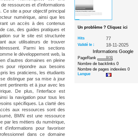
n de ressources et d'informations
Ce site a pour objectif principal
cteur numérique, ainsi que les
ffrant un accès à des contenus
Un problème ? Cliquez ici
 de cas, des guides pratiques et
tion sur le site est structurée
Hits
77
ant aux utilisateurs de trouver
Validé le :
18-11-2025
ntéressent. Parmi les sections
Informations Google
 comme le développement web, la
PageRank
ien d'autres domaines en pleine
Nombre de backlinks
0
es pour répondre aux besoins
Nombre de pages indexées
0
ris les praticiens, les étudiants
Langue
 se distingue par sa mise à jour
ent pertinents et à jour avec les
ique. De plus, l'interface est
ainsi la navigation pour tous les
esoins spécifiques. La clarté des
d'accès aux ressources sont des
résumé, BMN est une ressource
ée par les métiers du numérique,
t d'informations pour favoriser
professionnel dans ce domaine