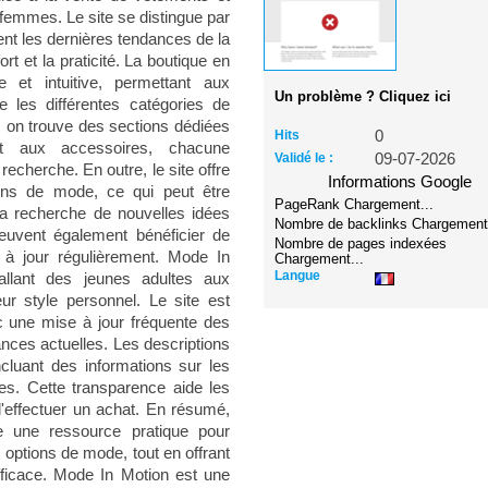
emmes. Le site se distingue par
tent les dernières tendances de la
rt et la praticité. La boutique en
e et intuitive, permettant aux
Un problème ? Cliquez ici
re les différentes catégories de
s, on trouve des sections dédiées
Hits
0
t aux accessoires, chacune
Validé le :
09-07-2026
recherche. En outre, le site offre
Informations Google
ions de mode, ce qui peut être
PageRank
Chargement...
à la recherche de nouvelles idées
Nombre de backlinks
Chargement.
peuvent également bénéficier de
Nombre de pages indexées
 à jour régulièrement. Mode In
Chargement...
Langue
allant des jeunes adultes aux
ur style personnel. Le site est
c une mise à jour fréquente des
ances actuelles. Les descriptions
incluant des informations sur les
bles. Cette transparence aide les
 d'effectuer un achat. En résumé,
 une ressource pratique pour
 options de mode, tout en offrant
efficace. Mode In Motion est une