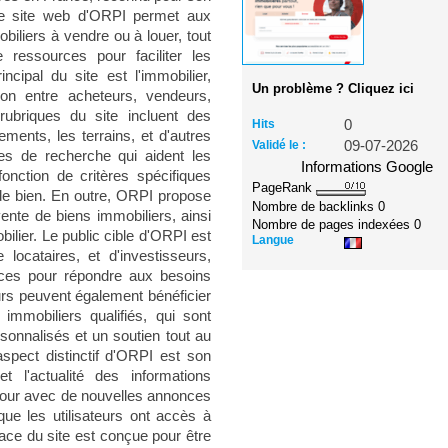
 Le site web d'ORPI permet aux
biliers à vendre ou à louer, tout
e ressources pour faciliter les
ncipal du site est l'immobilier,
Un problème ? Cliquez ici
on entre acheteurs, vendeurs,
rubriques du site incluent des
Hits
0
ments, les terrains, et d'autres
Validé le :
09-07-2026
es de recherche qui aident les
Informations Google
 fonction de critères spécifiques
PageRank
e de bien. En outre, ORPI propose
Nombre de backlinks
0
vente de biens immobiliers, ainsi
Nombre de pages indexées
0
ilier. Le public cible d'ORPI est
Langue
ocataires, et d'investisseurs,
ices pour répondre aux besoins
urs peuvent également bénéficier
mmobiliers qualifiés, qui sont
rsonnalisés et un soutien tout au
spect distinctif d'ORPI est son
 l'actualité des informations
à jour avec de nouvelles annonces
 que les utilisateurs ont accès à
face du site est conçue pour être