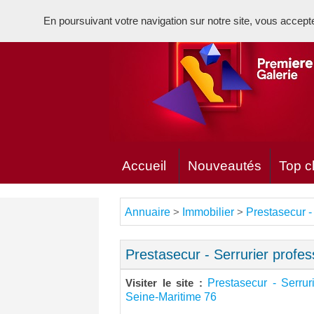
En poursuivant votre navigation sur notre site, vous acceptez 
Accueil
Nouveautés
Top cl
Annuaire
Immobilier
Prestasecur -
>
>
Prestasecur - Serrurier profe
Prestasecur - Serrur
Visiter le site :
Seine-Maritime 76