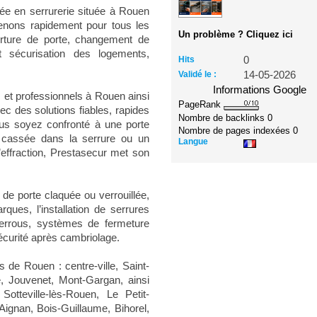
sée en serrurerie située à Rouen
enons rapidement pour tous les
Un problème ? Cliquez ici
erture de porte, changement de
et sécurisation des logements,
Hits
0
Validé le :
14-05-2026
Informations Google
 et professionnels à Rouen ainsi
PageRank
ec des solutions fiables, rapides
Nombre de backlinks
0
us soyez confronté à une porte
Nombre de pages indexées
0
é cassée dans la serrure ou un
Langue
’effraction, Prestasecur met son
de porte claquée ou verrouillée,
ues, l’installation de serrures
verrous, systèmes de fermeture
écurité après cambriolage.
 de Rouen : centre-ville, Saint-
, Jouvenet, Mont-Gargan, ainsi
otteville-lès-Rouen, Le Petit-
Aignan, Bois-Guillaume, Bihorel,