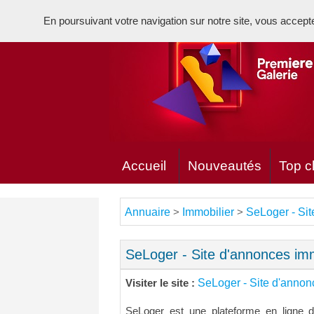
En poursuivant votre navigation sur notre site, vous acceptez 
Accueil
Nouveautés
Top cl
Annuaire
Immobilier
SeLoger - Sit
>
>
SeLoger - Site d'annonces imm
SeLoger - Site d'annon
Visiter le site :
SeLoger est une plateforme en ligne 