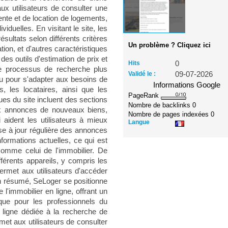
ux utilisateurs de consulter une
te et de location de logements,
duelles. En visitant le site, les
résultats selon différents critères
Un problème ? Cliquez ici
sation, et d'autres caractéristiques
es outils d'estimation de prix et
Hits
0
 le processus de recherche plus
Validé le :
09-07-2026
nçu pour s'adapter aux besoins de
Informations Google
, les locataires, ainsi que les
PageRank
ues du site incluent des sections
Nombre de backlinks
0
aux annonces de nouveaux biens,
Nombre de pages indexées
0
 aident les utilisateurs à mieux
Langue
e à jour régulière des annonces
nformations actuelles, ce qui est
omme celui de l'immobilier. De
fférents appareils, y compris les
ermet aux utilisateurs d'accéder
En résumé, SeLoger se positionne
'immobilier en ligne, offrant un
s que pour les professionnels du
 ligne dédiée à la recherche de
met aux utilisateurs de consulter