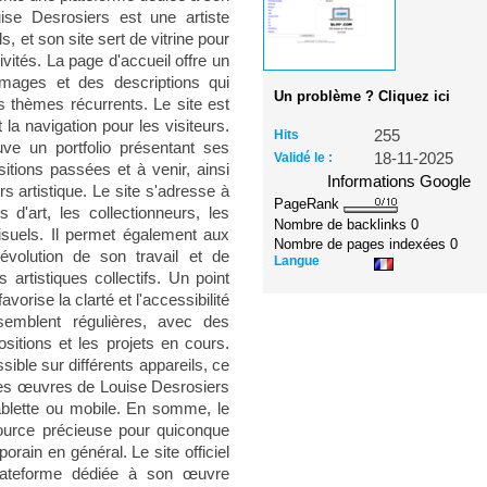
ise Desrosiers est une artiste
 et son site sert de vitrine pour
vités. La page d'accueil offre un
mages et des descriptions qui
Un problème ? Cliquez ici
s thèmes récurrents. Le site est
t la navigation pour les visiteurs.
Hits
255
uve un portfolio présentant ses
Validé le :
18-11-2025
tions passées et à venir, ainsi
Informations Google
s artistique. Le site s'adresse à
PageRank
d'art, les collectionneurs, les
Nombre de backlinks
0
 visuels. Il permet également aux
Nombre de pages indexées
0
évolution de son travail et de
Langue
 artistiques collectifs. Un point
avorise la clarté et l'accessibilité
semblent régulières, avec des
itions et les projets en cours.
sible sur différents appareils, ce
 les œuvres de Louise Desrosiers
tablette ou mobile. En somme, le
ource précieuse pour quiconque
porain en général. Le site officiel
lateforme dédiée à son œuvre