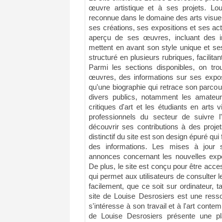
œuvre artistique et à ses projets. Lou
reconnue dans le domaine des arts visuels,
ses créations, ses expositions et ses acti
aperçu de ses œuvres, incluant des i
mettent en avant son style unique et se
structuré en plusieurs rubriques, facilitan
Parmi les sections disponibles, on tro
œuvres, des informations sur ses exposi
qu'une biographie qui retrace son parcour
divers publics, notamment les amateurs 
critiques d'art et les étudiants en arts
professionnels du secteur de suivre l'
découvrir ses contributions à des projets
distinctif du site est son design épuré qui f
des informations. Les mises à jour 
annonces concernant les nouvelles expos
De plus, le site est conçu pour être acces
qui permet aux utilisateurs de consulter
facilement, que ce soit sur ordinateur, 
site de Louise Desrosiers est une ress
s'intéresse à son travail et à l'art contem
de Louise Desrosiers présente une p