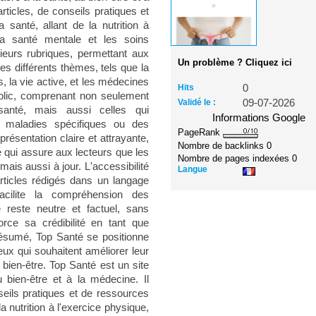
rticles, de conseils pratiques et
santé, allant de la nutrition à
la santé mentale et les soins
ieurs rubriques, permettant aux
Un problème ? Cliquez ici
les différents thèmes, tels que la
la vie active, et les médecines
Hits
0
ublic, comprenant non seulement
Validé le :
09-07-2026
anté, mais aussi celles qui
Informations Google
s maladies spécifiques ou des
PageRank
résentation claire et attrayante,
Nombre de backlinks
0
e qui assure aux lecteurs que les
Nombre de pages indexées
0
ais aussi à jour. L'accessibilité
Langue
rticles rédigés dans un langage
acilite la compréhension des
 reste neutre et factuel, sans
rce sa crédibilité en tant que
résumé, Top Santé se positionne
x qui souhaitent améliorer leur
bien-être. Top Santé est un site
 bien-être et à la médecine. Il
seils pratiques et de ressources
a nutrition à l'exercice physique,